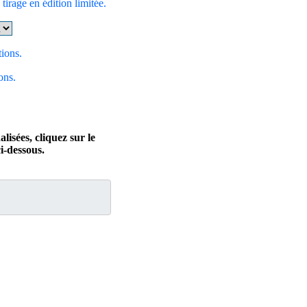
 tirage en édition limitée.
tions.
ons.
isées, cliquez sur le
dessous.