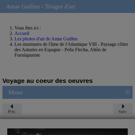
Amar Guillen - Tirages d'art
Vous êtes ici :
Accueil
Les photos d'art de Amar Guillen
Les murmures de l'âme de l'Atlantique VIII - Paysage côtier
des Asturies en Espagne - Peña Flecha, Altón de
Fuenlapuente
Voyage au coeur des oeuvres
≡
Menu
Préc.
Suiv.