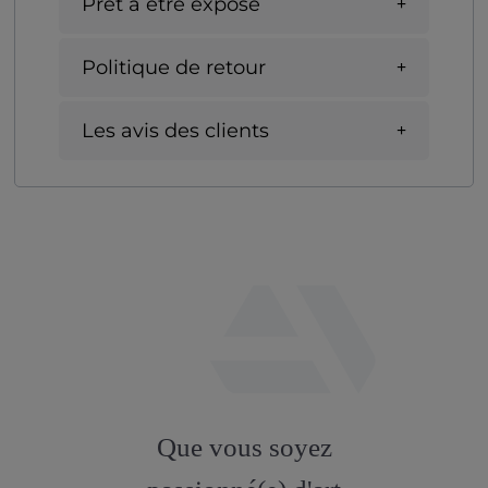
Prêt à être exposé
Politique de retour
Les avis des clients
fab
fa-
Que vous soyez
artstation