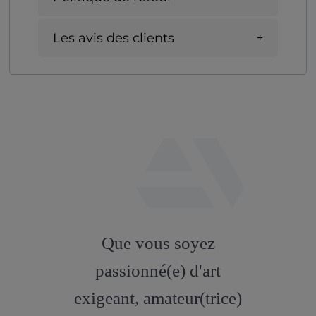
Les avis des clients
fab
fa-
Que vous soyez
artstation
passionné(e) d'art
exigeant, amateur(trice)