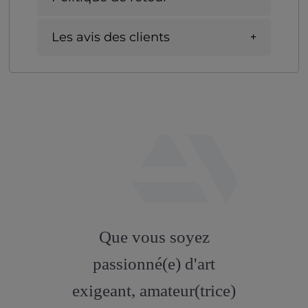
Les avis des clients
fab
fa-
Que vous soyez
artstation
passionné(e) d'art
exigeant, amateur(trice)