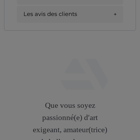
Les avis des clients
fab
fa-
Que vous soyez
artstation
passionné(e) d'art
exigeant, amateur(trice)