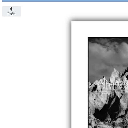
Préc.