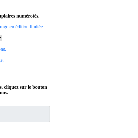
emplaires numérotés.
irage en édition limitée.
ons.
s.
, cliquez sur le bouton
ous.