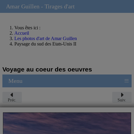
Amar Guillen - Tirages d'art
Vous êtes ici :
Accueil
Les photos d'art de Amar Guillen
Paysage du sud des Etats-Unis II
Voyage au coeur des oeuvres
≡
Menu
Préc.
Suiv.