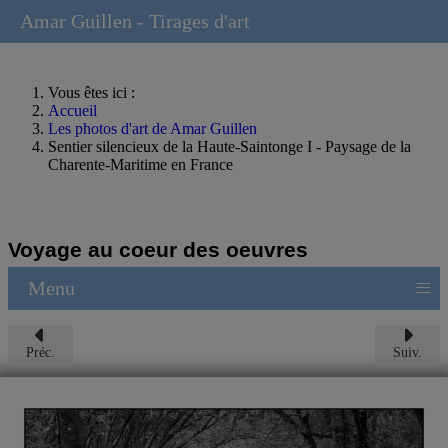
Amar Guillen - Tirages d'art
Vous êtes ici :
Accueil
Les photos d'art de Amar Guillen
Sentier silencieux de la Haute-Saintonge I - Paysage de la
Charente-Maritime en France
Voyage au coeur des oeuvres
≡
Menu
Préc.
Suiv.