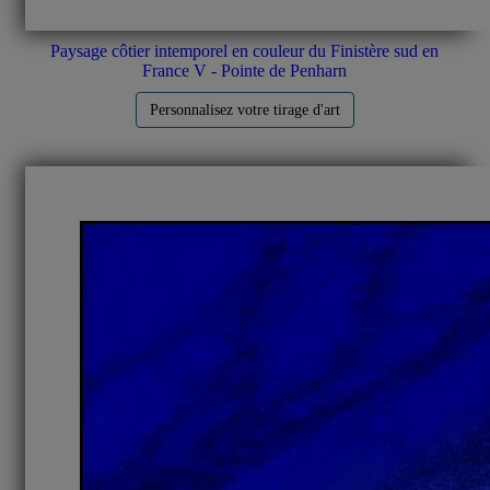
Paysage côtier intemporel en couleur du Finistère sud en
France V - Pointe de Penharn
Personnalisez votre tirage d'art