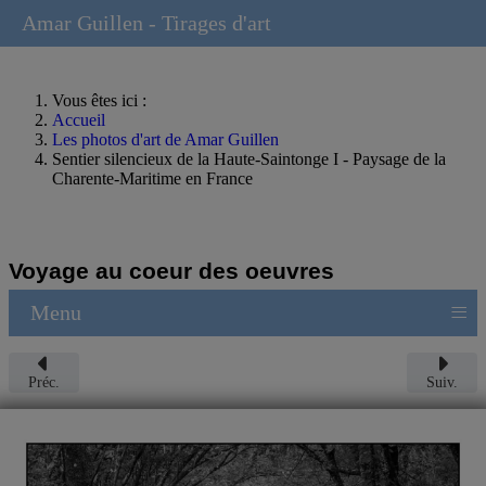
Amar Guillen - Tirages d'art
Vous êtes ici :
Accueil
Les photos d'art de Amar Guillen
Sentier silencieux de la Haute-Saintonge I - Paysage de la
Charente-Maritime en France
Voyage au coeur des oeuvres
≡
Menu
Préc.
Suiv.