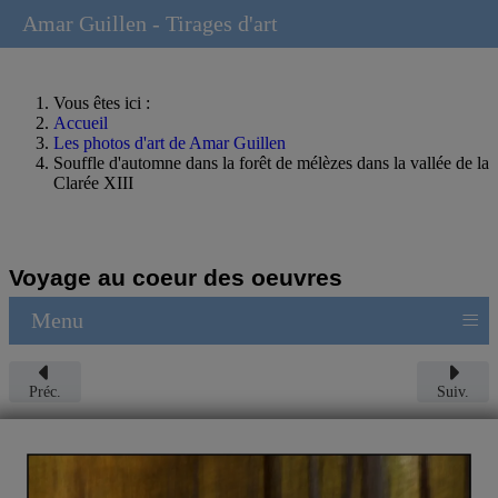
Amar Guillen - Tirages d'art
Vous êtes ici :
Accueil
Les photos d'art de Amar Guillen
Souffle d'automne dans la forêt de mélèzes dans la vallée de la
Clarée XIII
Voyage au coeur des oeuvres
≡
Menu
Préc.
Suiv.