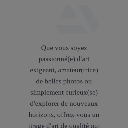
fab
fa-
Que vous soyez
artstation
passionné(e) d'art
exigeant, amateur(trice)
de belles photos ou
simplement curieux(se)
d'explorer de nouveaux
horizons, offrez-vous un
tirage d'art de qualité qui