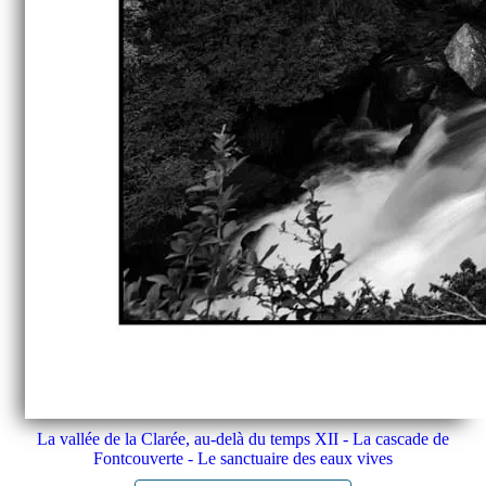
La vallée de la Clarée, au-delà du temps XII - La cascade de
Fontcouverte - Le sanctuaire des eaux vives