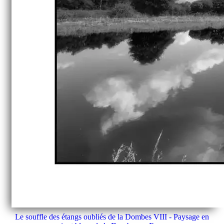
Le souffle des étangs oubliés de la Dombes VIII - Paysage en