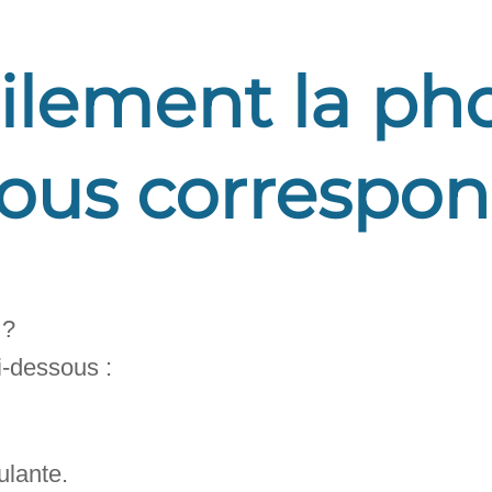
ilement la pho
ous correspo
 ?
i-dessous :
ulante.