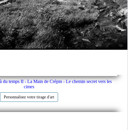
là du temps II - La Main de Crépin - Le chemin secret vers les
cimes
Personnalisez votre tirage d'art