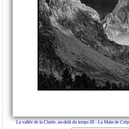
La vallée de la Clarée, au-delà du temps III - La Main de Crép