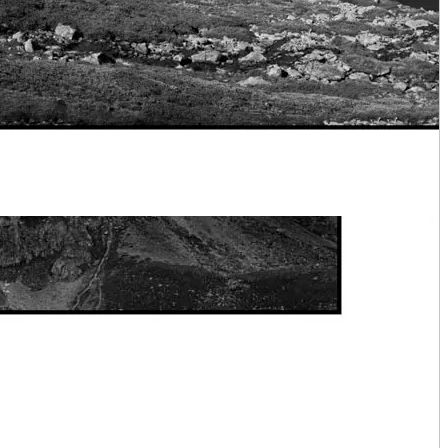
-delà du temps IV - Lac Laramon - Le royaume immobile des
montagnes
Personnalisez votre tirage d'art