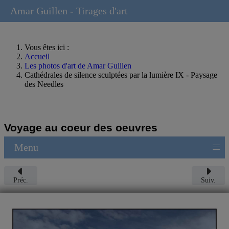
Amar Guillen - Tirages d'art
Vous êtes ici :
Accueil
Les photos d'art de Amar Guillen
Cathédrales de silence sculptées par la lumière IX - Paysage
des Needles
Voyage au coeur des oeuvres
≡
Menu
Préc.
Suiv.