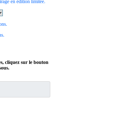
irage en édition limitée.
ons.
ns.
s, cliquez sur le bouton
ous.