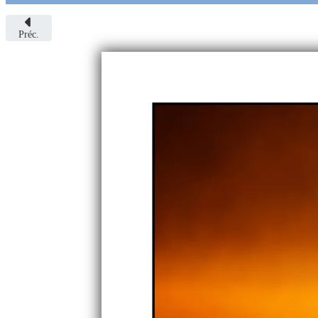
Préc.