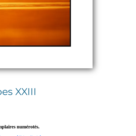
s XXIII
emplaires numérotés.