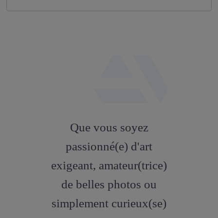
fab
fa-
Que vous soyez
artstation
passionné(e) d'art
exigeant, amateur(trice)
de belles photos ou
simplement curieux(se)