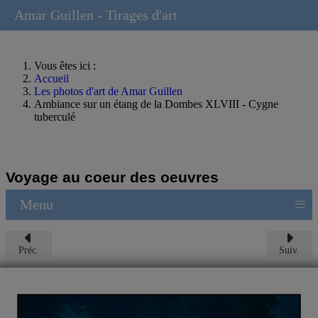
Amar Guillen - Tirages d'art
Vous êtes ici :
Accueil
Les photos d'art de Amar Guillen
Ambiance sur un étang de la Dombes XLVIII - Cygne
tuberculé
Voyage au coeur des oeuvres
≡
Menu
Préc.
Suiv.