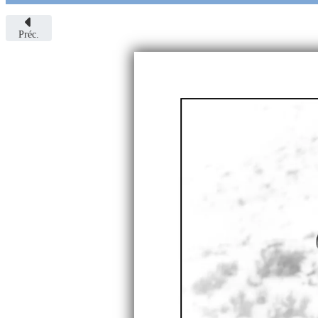
Préc.