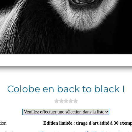
Colobe en back to black I
tion
Edition limitée : tirage d'art édité à 30 exem