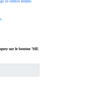
age en édition limitée.
s.
.
liquez sur le bouton 'ME