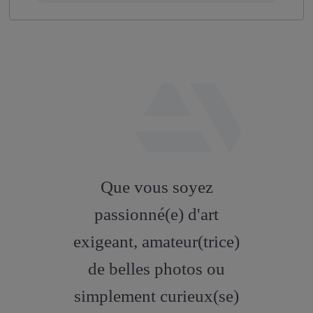
fab
fa-
Que vous soyez
artstation
passionné(e) d'art
exigeant, amateur(trice)
de belles photos ou
simplement curieux(se)