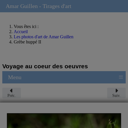
Amar Guillen - Tirages d'art
Vous êtes ici :
Accueil
Les photos d'art de Amar Guillen
Grèbe huppé II
Voyage au coeur des oeuvres
≡
Menu
Préc.
Suiv.