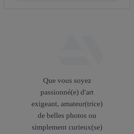
fab
fa-
Que vous soyez
artstation
passionné(e) d'art
exigeant, amateur(trice)
de belles photos ou
simplement curieux(se)