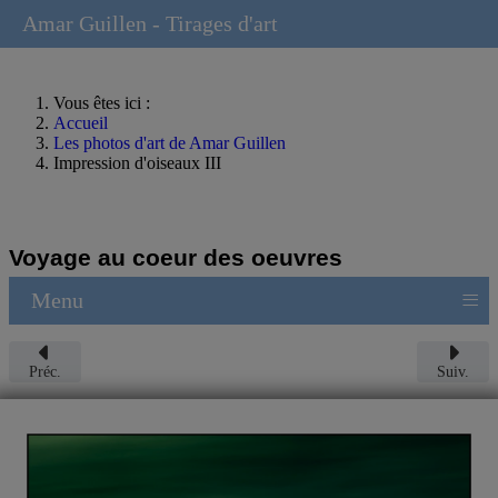
Amar Guillen - Tirages d'art
Vous êtes ici :
Accueil
Les photos d'art de Amar Guillen
Impression d'oiseaux III
Voyage au coeur des oeuvres
≡
Menu
Préc.
Suiv.