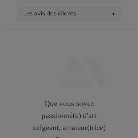
Les avis des clients
fab
fa-
Que vous soyez
artstation
passionné(e) d'art
exigeant, amateur(trice)