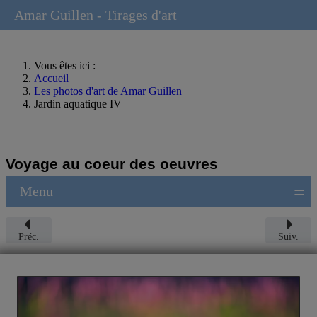
Amar Guillen - Tirages d'art
Vous êtes ici :
Accueil
Les photos d'art de Amar Guillen
Jardin aquatique IV
Voyage au coeur des oeuvres
≡
Menu
Préc.
Suiv.