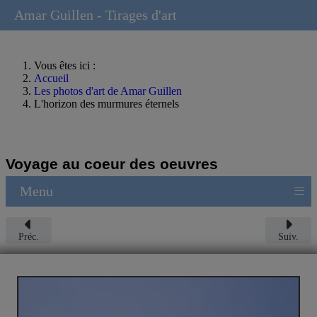
Amar Guillen - Tirages d'art
Vous êtes ici :
Accueil
Les photos d'art de Amar Guillen
L'horizon des murmures éternels
Voyage au coeur des oeuvres
≡
Menu
Préc.
Suiv.