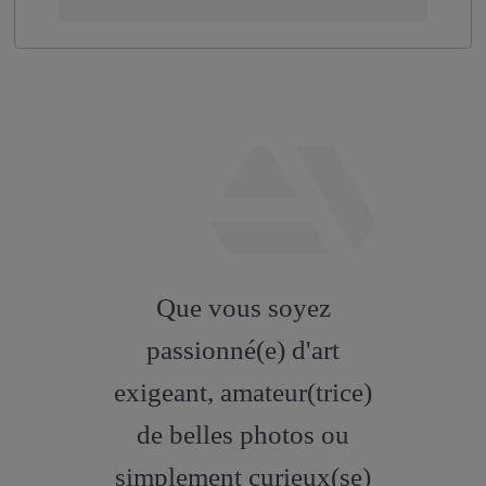
fab
fa-
Que vous soyez
artstation
passionné(e) d'art
exigeant, amateur(trice)
de belles photos ou
simplement curieux(se)