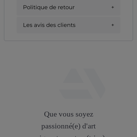
Politique de retour
Les avis des clients
fab
fa-
Que vous soyez
artstation
passionné(e) d'art