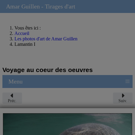
Amar Guillen - Tirages d'art
Vous êtes ici :
Accueil
Les photos d'art de Amar Guillen
Lamantin I
Voyage au coeur des oeuvres
≡
Menu
Préc.
Suiv.