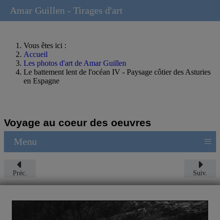
Amar Guillen - Tirages d'art
Vous êtes ici :
Accueil
Les photos d'art de Amar Guillen
Le battement lent de l'océan IV - Paysage côtier des Asturies
en Espagne
Voyage au coeur des oeuvres
≡
Menu
Préc.
Suiv.