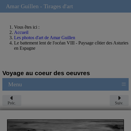
Amar Guillen - Tirages d'art
Vous êtes ici :
Accueil
Les photos d'art de Amar Guillen
Le battement lent de l'océan VIII - Paysage côtier des Asturies
en Espagne
Voyage au coeur des oeuvres
≡
Menu
Préc.
Suiv.