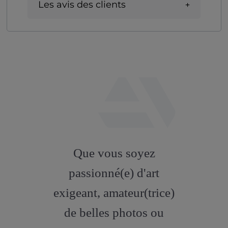
Les avis des clients
fab
fa-
Que vous soyez
artstation
passionné(e) d'art
exigeant, amateur(trice)
de belles photos ou