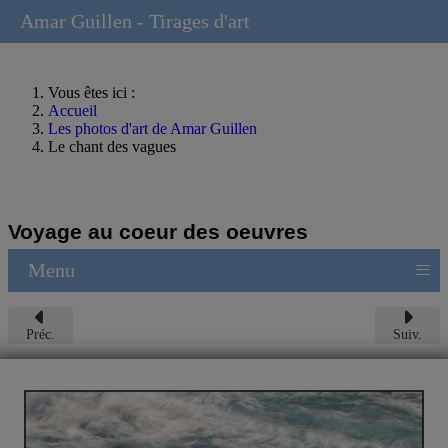
Amar Guillen - Tirages d'art
Vous êtes ici :
Accueil
Les photos d'art de Amar Guillen
Le chant des vagues
Voyage au coeur des oeuvres
≡
Menu
Préc.
Suiv.