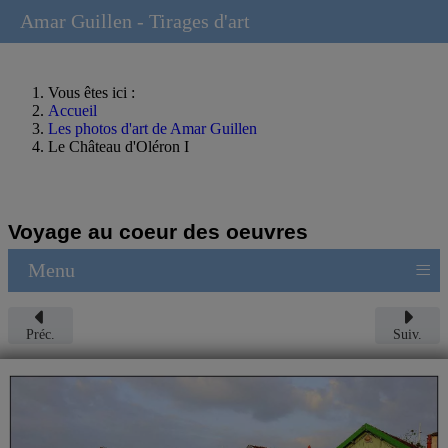
Amar Guillen - Tirages d'art
Vous êtes ici :
Accueil
Les photos d'art de Amar Guillen
Le Château d'Oléron I
Voyage au coeur des oeuvres
≡
Menu
Préc.
Suiv.