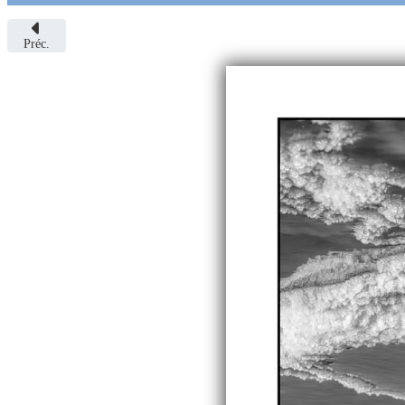
Préc.