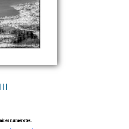
II
laires numérotés.