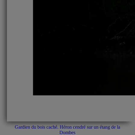
Gardien du bois caché. Héron cendré sur un étang de la
Dombes