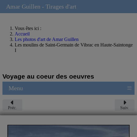
Amar Guillen - Tirages d'art
Vous êtes ici :
Accueil
Les photos d'art de Amar Guillen
Les moulins de Saint-Germain de Vibrac en Haute-Saintonge
I
Voyage au coeur des oeuvres
≡
Menu
Préc.
Suiv.