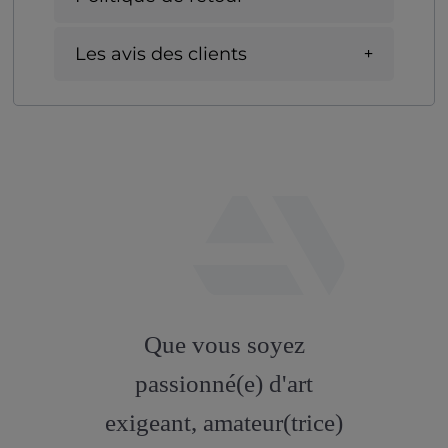
Les avis des clients
fab
fa-
Que vous soyez
artstation
passionné(e) d'art
exigeant, amateur(trice)