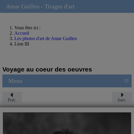
Amar Guillen - Tirages d'art
Vous êtes ici :
Accueil
Les photos d'art de Amar Guillen
Lion III
Voyage au coeur des oeuvres
≡
Menu
Préc.
Suiv.