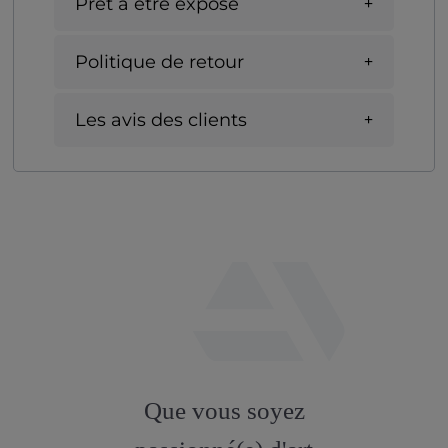
Prêt à être exposé
Politique de retour
Les avis des clients
fab
fa-
Que vous soyez
artstation