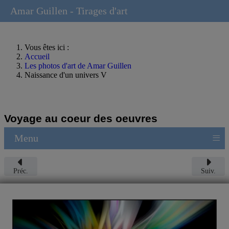
Amar Guillen - Tirages d'art
Vous êtes ici :
Accueil
Les photos d'art de Amar Guillen
Naissance d'un univers V
Voyage au coeur des oeuvres
≡
Menu
Préc.
Suiv.