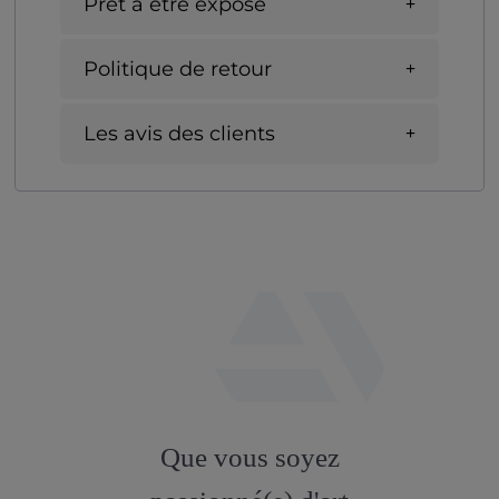
Prêt à être exposé
Politique de retour
Les avis des clients
fab
fa-
Que vous soyez
artstation