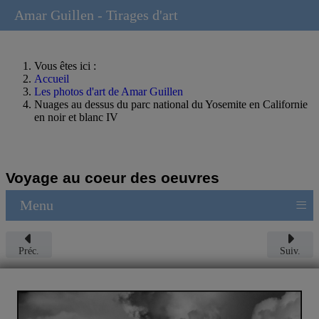
Amar Guillen - Tirages d'art
Vous êtes ici :
Accueil
Les photos d'art de Amar Guillen
Nuages au dessus du parc national du Yosemite en Californie
en noir et blanc IV
Voyage au coeur des oeuvres
≡
Menu
Préc.
Suiv.