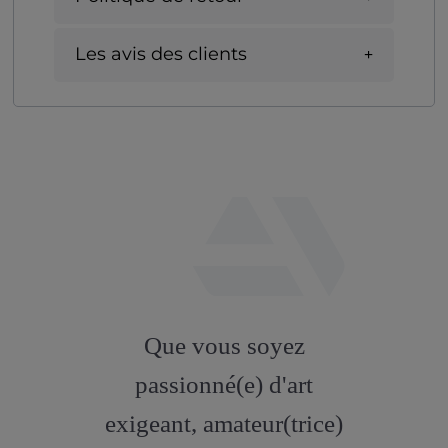
Les avis des clients
fab
fa-
Que vous soyez
artstation
passionné(e) d'art
exigeant, amateur(trice)