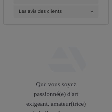
Les avis des clients
fab
fa-
Que vous soyez
artstation
passionné(e) d'art
exigeant, amateur(trice)