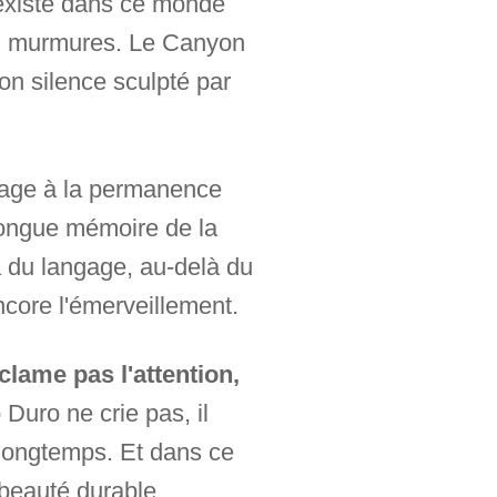
l existe dans ce monde
 en murmures. Le Canyon
on silence sculpté par
mmage à la permanence
longue mémoire de la
à du langage, au-delà du
ncore l'émerveillement.
clame pas l'attention,
uro ne crie pas, il
 longtemps. Et dans ce
e beauté durable.