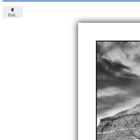
Préc.