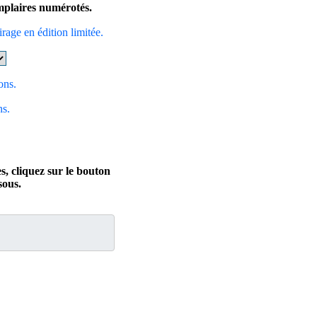
emplaires numérotés.
irage en édition limitée.
ons.
ns.
s, cliquez sur le bouton
ous.