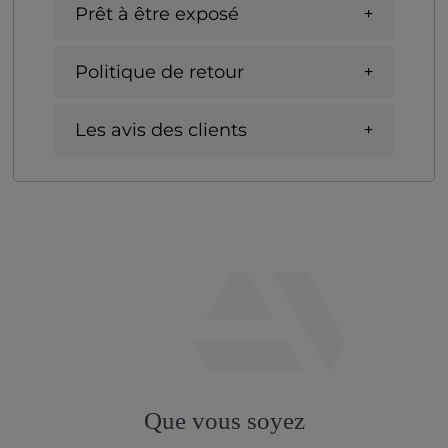
Prêt à être exposé
Politique de retour
Les avis des clients
fab
fa-
Que vous soyez
artstation