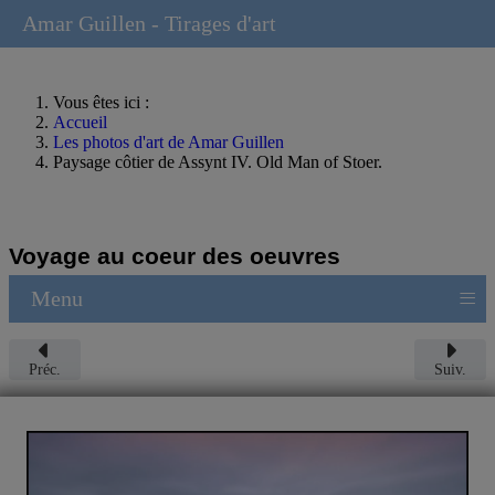
Amar Guillen - Tirages d'art
Vous êtes ici :
Accueil
Les photos d'art de Amar Guillen
Paysage côtier de Assynt IV. Old Man of Stoer.
Voyage au coeur des oeuvres
≡
Menu
Préc.
Suiv.