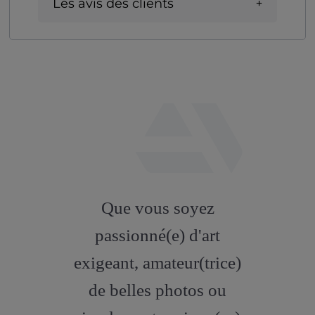
Les avis des clients
fab
fa-
Que vous soyez
artstation
passionné(e) d'art
exigeant, amateur(trice)
de belles photos ou