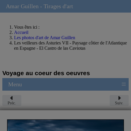
Amar Guillen - Tirages d'art
Vous êtes ici :
Accueil
Les photos d'art de Amar Guillen
Les veilleurs des Asturies VII - Paysage côtier de l'Atlantique
en Espagne - El Castro de las Caviotas
Voyage au coeur des oeuvres
≡
Menu
Préc.
Suiv.