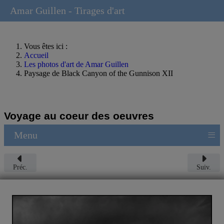
Amar Guillen - Tirages d'art
Vous êtes ici :
Accueil
Les photos d'art de Amar Guillen
Paysage de Black Canyon of the Gunnison XII
Voyage au coeur des oeuvres
≡
Menu
Préc.
Suiv.