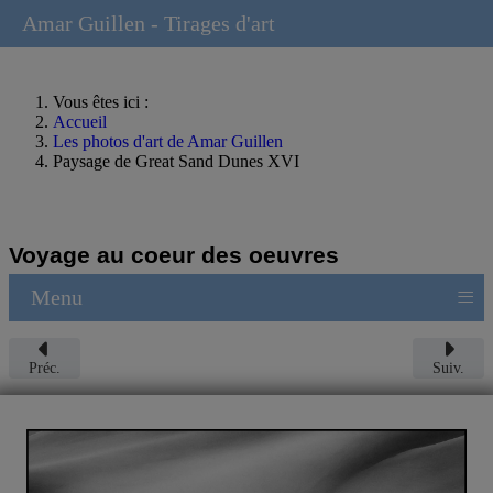
Amar Guillen - Tirages d'art
Vous êtes ici :
Accueil
Les photos d'art de Amar Guillen
Paysage de Great Sand Dunes XVI
Voyage au coeur des oeuvres
≡
Menu
Préc.
Suiv.