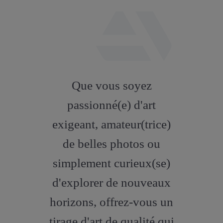
fab
fa-
Que vous soyez
artstation
passionné(e) d'art
exigeant, amateur(trice)
de belles photos ou
simplement curieux(se)
d'explorer de nouveaux
horizons, offrez-vous un
tirage d'art de qualité qui