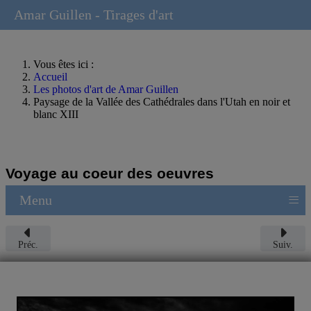
Amar Guillen - Tirages d'art
Vous êtes ici :
Accueil
Les photos d'art de Amar Guillen
Paysage de la Vallée des Cathédrales dans l'Utah en noir et
blanc XIII
Voyage au coeur des oeuvres
≡
Menu
Préc.
Suiv.