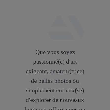
fab
fa-
Que vous soyez
artstation
passionné(e) d'art
exigeant, amateur(trice)
de belles photos ou
simplement curieux(se)
d'explorer de nouveaux
horizons, offrez-vous un