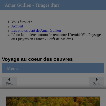
Amar Guillen - Tirages d'art
Vous êtes ici :
Accueil
Les photos d'art de Amar Guillen
Là où la lumière automnale rencontre l'éternité VI - Paysage
du Queyras en France - Forêt de Mélèzes
Voyage au coeur des oeuvres
≡
Menu
Préc.
Suiv.