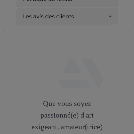
Les avis des clients
fab
fa-
Que vous soyez
artstation
passionné(e) d'art
exigeant, amateur(trice)