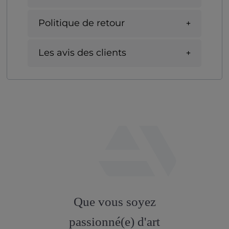
Politique de retour
Les avis des clients
fab
fa-
Que vous soyez
artstation
passionné(e) d'art