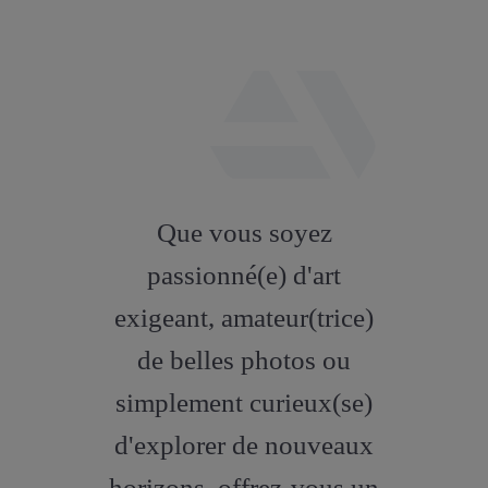
fab
fa-
Que vous soyez
artstation
passionné(e) d'art
exigeant, amateur(trice)
de belles photos ou
simplement curieux(se)
d'explorer de nouveaux
horizons, offrez-vous un